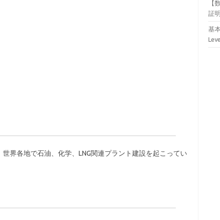
【
証
基本
Lev
世界各地で石油、化学、LNG関連プラント建設を起こってい