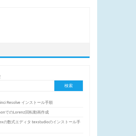
索
検索
Vinci Resolve インストール手順
thonでのLorenz回転動画作成
Texの数式エディタ texstudioのインストール手