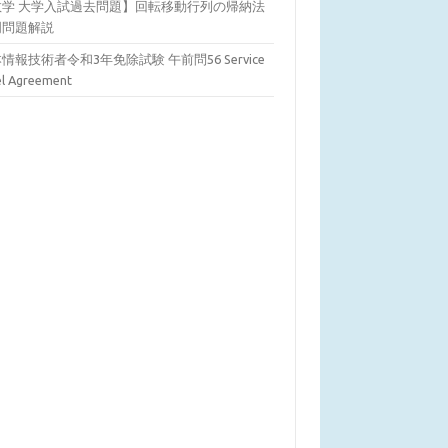
数学 大学入試過去問題】回転移動行列の帰納法
明問題解説
情報技術者令和3年免除試験 午前問56 Service
el Agreement