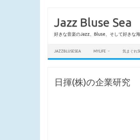
コ
ン
テ
Jazz Bluse Sea
ン
ツ
へ
好きな音楽のJazz、Bluse、そして好きな
ス
キ
ッ
プ
JAZZBLUSESEA
MYLIFE
気まぐれS
日揮(株)の企業研究