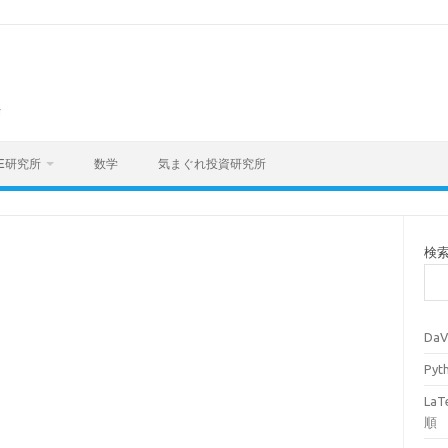
海
E研究所
数学
気まぐれ投資研究所
検
Da
Py
La
順