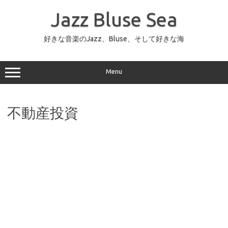
コ
ン
Jazz Bluse Sea
テ
ン
ツ
へ
好きな音楽のJazz、Bluse、そして好きな海
ス
キ
ッ
プ
Menu
不動産投資