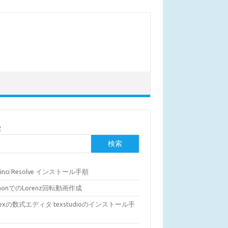
索
検索
Vinci Resolve インストール手順
thonでのLorenz回転動画作成
Texの数式エディタ texstudioのインストール手