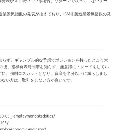
標発表が立て続いている場合、リターンで戻ってこないケー
製造業景気指数の発表が控えており、ISM非製造業景気指数の発
。
を知らず、ギャンブル的な予想でポジションを持ったところ大
その後、指標発表時間帯を知らず、無意識にトレードをしてい
ずに、強制ロスカットとなり、資産を半分以下に減らしまし
のない方は、取引をしない方が良いです。
08-03_-employment-statistics/
1103/
t/fx/economic-indicator/