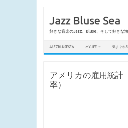
コ
ン
テ
Jazz Bluse Sea
ン
ツ
へ
好きな音楽のJazz、Bluse、そして好きな
ス
キ
ッ
プ
JAZZBLUSESEA
MYLIFE
気まぐれS
アメリカの雇用統計
率）