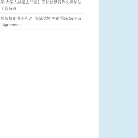
数学 大学入試過去問題】回転移動行列の帰納法
明問題解説
情報技術者令和3年免除試験 午前問56 Service
el Agreement