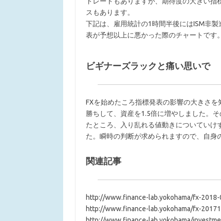
トレードもありますが、期待度の大きい指
スもあります。
下記は、雇用統計の1時間半後にはISM非
表が予想以上に悪かった際のチャートです
ビギナーズラックと痛い思いで
FXを始めたころ指標発表の影響の大きさ
勝ちして、資産を1.5倍に増やしました。
たところ、入り乱れる値動きについていけ
た。瞬時の判断が求められますので、自身
関連記事
http://www.finance-lab.yokohama/fx-2018-
http://www.finance-lab.yokohama/fx-2017
http://www.finance-lab.yokohama/investmen