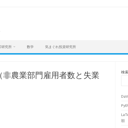
海
E研究所
数学
気まぐれ投資研究所
検
（非農業部門雇用者数と失業
Da
Py
La
順