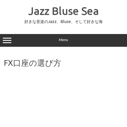
コ
ン
Jazz Bluse Sea
テ
ン
ツ
へ
好きな音楽のJazz、Bluse、そして好きな海
ス
キ
ッ
プ
Menu
FX口座の選び方