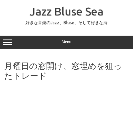
コ
ン
Jazz Bluse Sea
テ
ン
ツ
へ
好きな音楽のJazz、Bluse、そして好きな海
ス
キ
ッ
プ
Menu
月曜日の窓開け、窓埋めを狙っ
たトレード