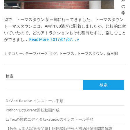
の
希
望で、トーマスタウン 新三郷に行ってきました。 トーマスタウン
トーマスタウンには、AM11:00過ぎに到着しましたが、比較的に空
いていたので、どのアトラクションもそれ程待たずに、楽しむこと
ができまし…
Read More: 2017/01/07… »
カテゴリー:
テーマパーク
タグ:
トーマス
,
トーマスタウン
,
新三郷
検索
検索
DaVinci Resolve インストール手順
PythonでのLorenz回転動画作成
LaTexの数式エディタ texstudioのインストール手順
【数学 大学入試過去問題】回転移動行列の帰納法証明問題解説