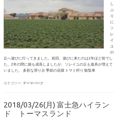
し
ぶ
り
に
ソ
レ
イ
ユ
の
丘へ遊びに行ってきました。前回、遊びに来たのは2年ほど前でし
た。2年の間に娘も成長しましたが、ソレイユの丘も遊具が増えて
いました。 多彩な滑り台 季節の花畑 トマト狩り 観覧車
カテゴリー:
テーマパーク
2018/03/26(月) 富士急ハイラン
ド トーマスランド