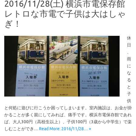
2016/11/28(土) 横浜市電保存館
レトロな市電で子供は大はしゃ
ぎ！
休
日
、
雨
に
な
る
と
子
供
と何処に遊びに行こうか困ってしまいます。室内施設は、お金が掛
かることが多く親にしてみれば、痛手です。横浜市電保存館であれ
ば、大人300円（高校生以上）、子供100円（3歳から中学生）で楽
しむことができ…
Read More: 2016/11/28… »