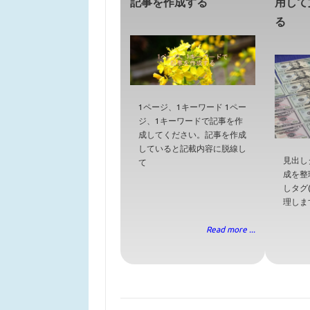
記事を作成する
用して
る
1ページ、1キーワード 1ペー
ジ、1キーワードで記事を作
成してください。記事を作成
していると記載内容に脱線し
見出しタ
て
成を整
しタグ(
理しま
Read more ...