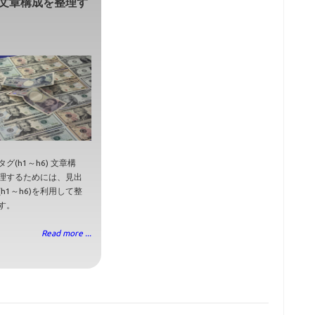
文章構成を整理す
グ(h1～h6) 文章構
理するためには、見出
h1～h6)を利用して整
す。
Read more ...