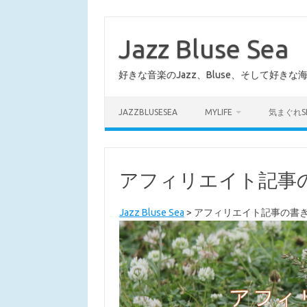
コ
ン
テ
Jazz Bluse Sea
ン
ツ
へ
好きな音楽のJazz、Bluse、そして好きな
ス
キ
ッ
プ
JAZZBLUSESEA
MYLIFE
気まぐれS
アフィリエイト記事
Jazz Bluse Sea
>
アフィリエイト記事の書