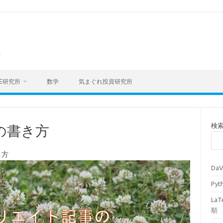
海
E研究所
数学
気まぐれ投資研究所
検
の書き方
き方
Da
Py
La
順