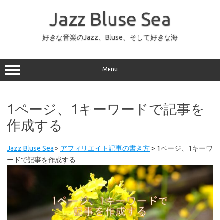
コ
ン
Jazz Bluse Sea
テ
ン
ツ
へ
好きな音楽のJazz、Bluse、そして好きな海
ス
キ
ッ
プ
Menu
1ページ、1キーワードで記事を
作成する
Jazz Bluse Sea
>
アフィリエイト記事の書き方
>
1ページ、1キーワ
ードで記事を作成する