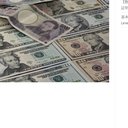
【
証
基本
Lev