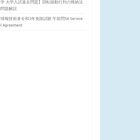
数学 大学入試過去問題】回転移動行列の帰納法
明問題解説
情報技術者令和3年免除試験 午前問56 Service
el Agreement