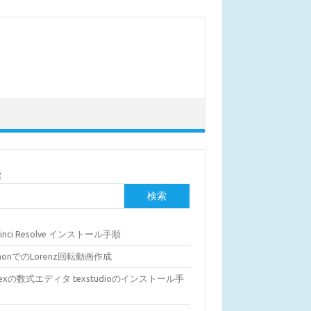
索
検索
Vinci Resolve インストール手順
thonでのLorenz回転動画作成
Texの数式エディタ texstudioのインストール手