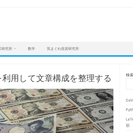
海
E研究所
数学
気まぐれ投資研究所
検
6)を利用して文章構成を整理する
Da
Py
La
順