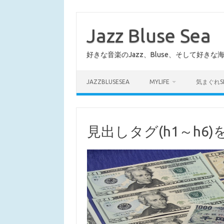
コ
ン
テ
Jazz Bluse Sea
ン
ツ
へ
好きな音楽のJazz、Bluse、そして好きな
ス
キ
ッ
プ
JAZZBLUSESEA
MYLIFE
気まぐれS
見出しタグ(h1～h