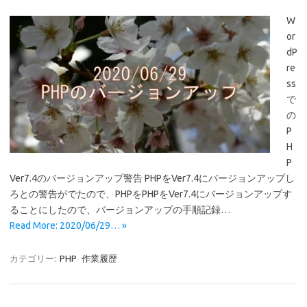
W
or
dP
re
ss
で
の
P
H
P
Ver7.4のバージョンアップ警告 PHPをVer7.4にバージョンアップし
ろとの警告がでたので、PHPをPHPをVer7.4にバージョンアップす
ることにしたので、バージョンアップの手順記録…
Read More: 2020/06/29… »
カテゴリー:
PHP
作業履歴