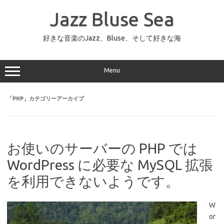
コ
ン
Jazz Bluse Sea
テ
ン
ツ
へ
好きな音楽のJazz、Bluse、そして好きな海
ス
キ
ッ
プ
Menu
「
PHP
」カテゴリーアーカイブ
お使いのサーバーの PHP では
WordPress に必要な MySQL 拡張
を利用できないようです。
W
or