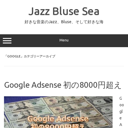
コ
ン
Jazz Bluse Sea
テ
ン
ツ
へ
好きな音楽のJazz、Bluse、そして好きな海
ス
キ
ッ
プ
Menu
「
GOOGLE
」カテゴリーアーカイブ
Google Adsense 初の8000円超え
G
oo
gl
e
A