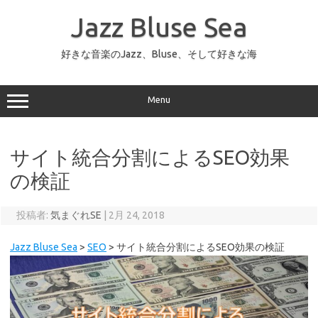
コ
ン
Jazz Bluse Sea
テ
ン
ツ
へ
好きな音楽のJazz、Bluse、そして好きな海
ス
キ
ッ
プ
Menu
サイト統合分割によるSEO効果
の検証
投稿者:
気まぐれSE
|
2月 24, 2018
Jazz Bluse Sea
>
SEO
>
サイト統合分割によるSEO効果の検証