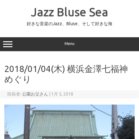
コ
ン
Jazz Bluse Sea
テ
ン
ツ
へ
好きな音楽のJazz、Bluse、そして好きな海
ス
キ
ッ
プ
Menu
2018/01/04(木) 横浜金澤七福神
めぐり
投稿者:
公園お父さん
|
1月 5, 2018