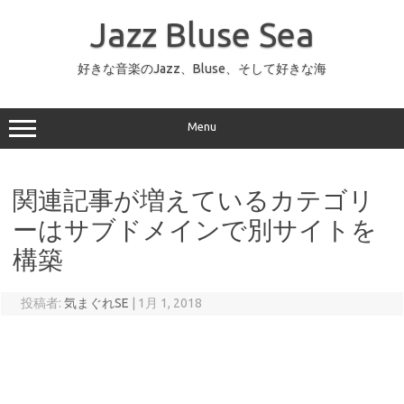
コ
ン
Jazz Bluse Sea
テ
ン
ツ
へ
好きな音楽のJazz、Bluse、そして好きな海
ス
キ
ッ
プ
Menu
関連記事が増えているカテゴリ
ーはサブドメインで別サイトを
構築
投稿者:
気まぐれSE
|
1月 1, 2018