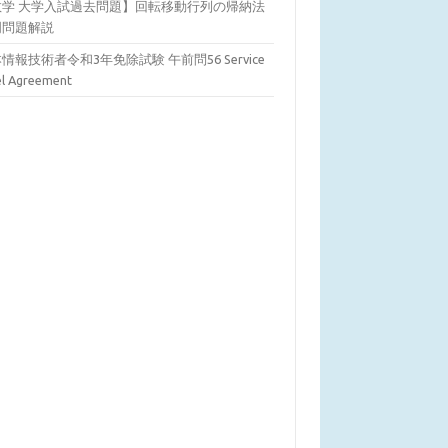
数学 大学入試過去問題】回転移動行列の帰納法
明問題解説
情報技術者令和3年免除試験 午前問56 Service
el Agreement