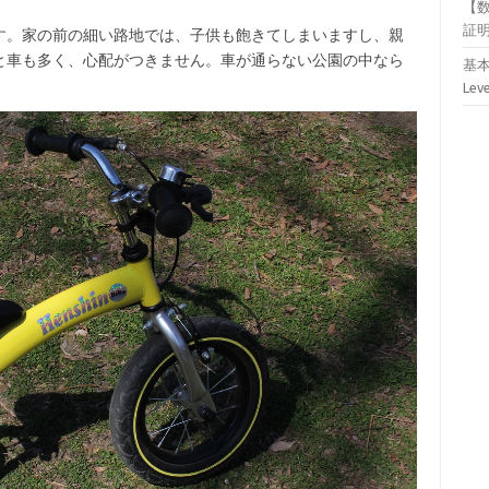
【
証
す。家の前の細い路地では、子供も飽きてしまいますし、親
と車も多く、心配がつきません。車が通らない公園の中なら
基本
Lev