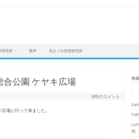
海
E研究所
数学
気まぐれ投資研究所
検
 富岡総合公園 ケヤキ広場
0件のコメント
Da
キ広場に行って来ました。
Py
La
順