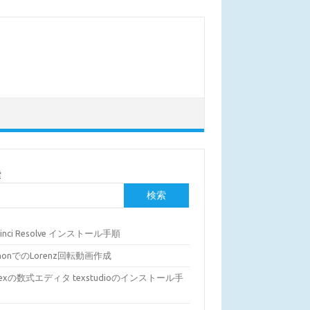
索
検索
Vinci Resolve インストール手順
thonでのLorenz回転動画作成
Texの数式エディタ texstudioのインストール手