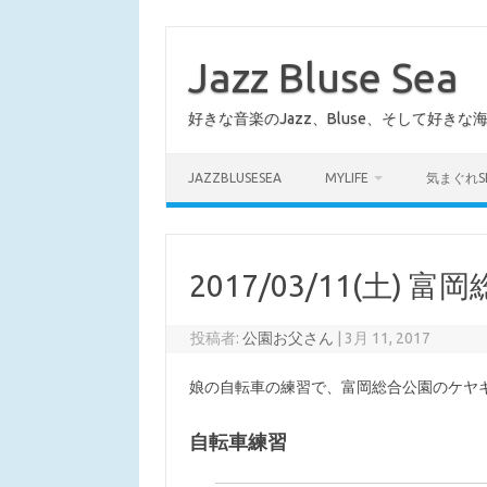
コ
ン
テ
Jazz Bluse Sea
ン
ツ
へ
好きな音楽のJazz、Bluse、そして好きな
ス
キ
ッ
プ
JAZZBLUSESEA
MYLIFE
気まぐれS
2017/03/11(土)
投稿者:
公園お父さん
|
3月 11, 2017
娘の自転車の練習で、富岡総合公園のケヤ
自転車練習