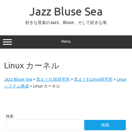
コ
ン
Jazz Bluse Sea
テ
ン
ツ
へ
好きな音楽のJazz、Bluse、そして好きな海
ス
キ
ッ
プ
Menu
Linux カーネル
Jazz Bluse Sea
>
気まぐれSE研究所
>
気まぐれLinux研究所
>
Linux
システム構成
>
Linux カーネル
検索
検索