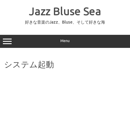
コ
ン
Jazz Bluse Sea
テ
ン
ツ
へ
好きな音楽のJazz、Bluse、そして好きな海
ス
キ
ッ
プ
Menu
システム起動