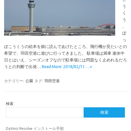
う
く
う
、
ぽ
っ
ぽこうくうの絵本を娘に読んであげたところ、飛行機が見たいとの
希望で、羽田空港に遊びに行ってきました。 駐車場は満車 連休中
日とはいえ、シーズンオフなので駐車場には問題なく止めれるだろ
うとの判断で出発…
Read More: 2018/02/11… »
カテゴリー:
公園
タグ:
羽田空港
検索
検索
DaVinci Resolve インストール手順