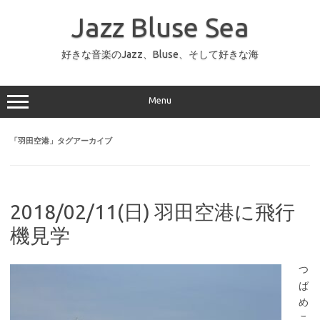
コ
ン
Jazz Bluse Sea
テ
ン
ツ
へ
好きな音楽のJazz、Bluse、そして好きな海
ス
キ
ッ
プ
Menu
「
羽田空港
」タグアーカイブ
2018/02/11(日) 羽田空港に飛行
機見学
つ
ば
め
こ