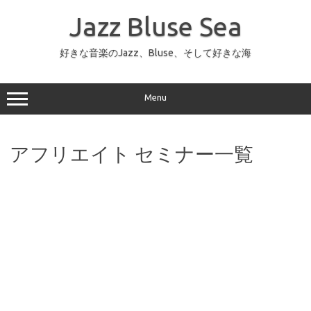
コ
ン
Jazz Bluse Sea
テ
ン
ツ
へ
好きな音楽のJazz、Bluse、そして好きな海
ス
キ
ッ
プ
Menu
アフリエイト セミナー一覧