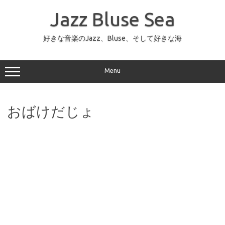
コ
ン
Jazz Bluse Sea
テ
ン
ツ
へ
好きな音楽のJazz、Bluse、そして好きな海
ス
キ
ッ
プ
Menu
おばけだじょ