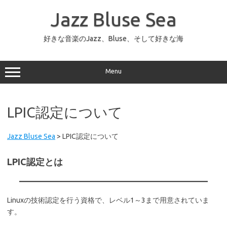
コ
ン
Jazz Bluse Sea
テ
ン
ツ
へ
好きな音楽のJazz、Bluse、そして好きな海
ス
キ
ッ
プ
Menu
LPIC認定について
Jazz Bluse Sea
>
LPIC認定について
LPIC認定とは
Linuxの技術認定を行う資格で、レベル1～3まで用意されていま
す。