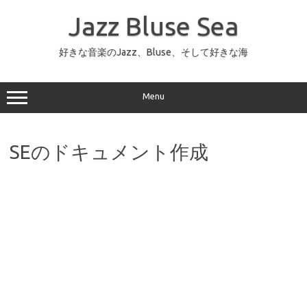
コ
ン
Jazz Bluse Sea
テ
ン
ツ
へ
好きな音楽のJazz、Bluse、そして好きな海
ス
キ
ッ
プ
Menu
SEのドキュメント作成