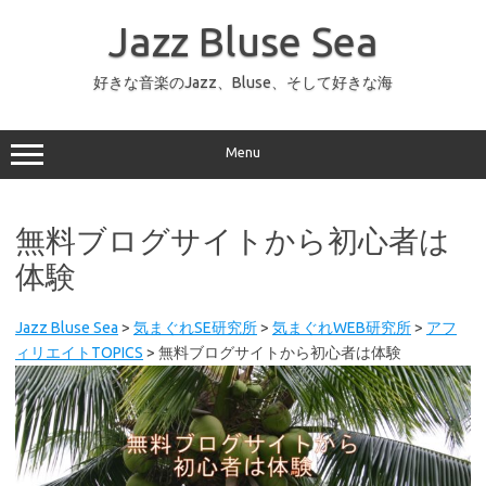
コ
ン
Jazz Bluse Sea
テ
ン
ツ
へ
好きな音楽のJazz、Bluse、そして好きな海
ス
キ
ッ
プ
Menu
無料ブログサイトから初心者は
体験
Jazz Bluse Sea
>
気まぐれSE研究所
>
気まぐれWEB研究所
>
アフ
ィリエイトTOPICS
>
無料ブログサイトから初心者は体験