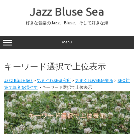
コ
ン
Jazz Bluse Sea
テ
ン
ツ
へ
好きな音楽のJazz、Bluse、そして好きな海
ス
キ
ッ
プ
Menu
キーワード選択で上位表示
Jazz Bluse Sea
>
気まぐれSE研究所
>
気まぐれWEB研究所
>
SEO対
策で読者を増やす
>
キーワード選択で上位表示