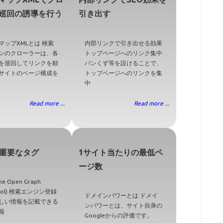
巡回の誘導を行う
引き出す
マップXMLとは 検索
内部リンクで引き出せる効果
ンのクローラーは、各
トップページへのリンク集中
を巡回してリンクを頼
パンくず等を設けることで、
サイトのページ構成を
トップページへのリンクを集
中
Read more ...
Read more ...
で重要なタグ
1サイト当たりの最低ペ
ージ数
he Open Graph
ocol) 検索エンジン登録
ドメインパワーとは ドメイ
しい情報を記載できる
ンパワーとは、サイト自身の
報
Googleからの評価です。