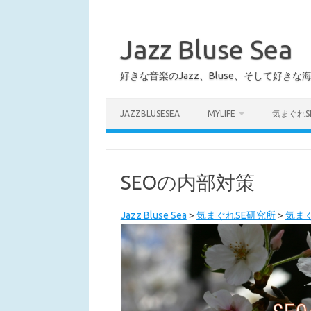
コ
ン
テ
Jazz Bluse Sea
ン
ツ
へ
好きな音楽のJazz、Bluse、そして好きな
ス
キ
ッ
プ
JAZZBLUSESEA
MYLIFE
気まぐれS
SEOの内部対策
Jazz Bluse Sea
>
気まぐれSE研究所
>
気ま