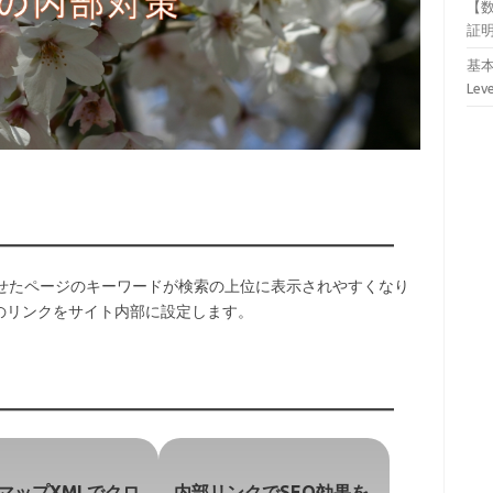
【
証
基本
Lev
させたページのキーワードが検索の上位に表示されやすくなり
のリンクをサイト内部に設定します。
マップXMLでクロ
内部リンクでSEO効果を