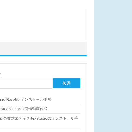
索
検索
Vinci Resolve インストール手順
thonでのLorenz回転動画作成
Texの数式エディタ texstudioのインストール手