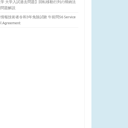
数学 大学入試過去問題】回転移動行列の帰納法
明問題解説
情報技術者令和3年免除試験 午前問56 Service
el Agreement