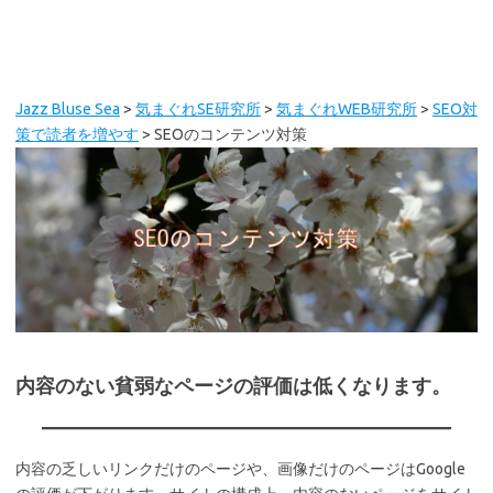
Jazz Bluse Sea
>
気まぐれSE研究所
>
気まぐれWEB研究所
>
SEO対
策で読者を増やす
>
SEOのコンテンツ対策
内容のない貧弱なページの評価は低くなります。
内容の乏しいリンクだけのページや、画像だけのページはGoogle