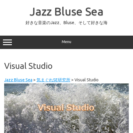
コ
ン
Jazz Bluse Sea
テ
ン
ツ
へ
好きな音楽のJazz、Bluse、そして好きな海
ス
キ
ッ
プ
Menu
Visual Studio
Jazz Bluse Sea
>
気まぐれSE研究所
>
Visual Studio