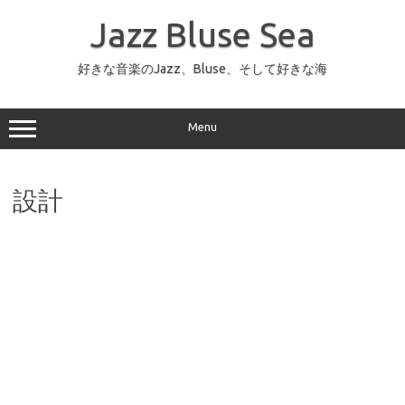
コ
ン
Jazz Bluse Sea
テ
ン
ツ
へ
好きな音楽のJazz、Bluse、そして好きな海
ス
キ
ッ
プ
Menu
設計