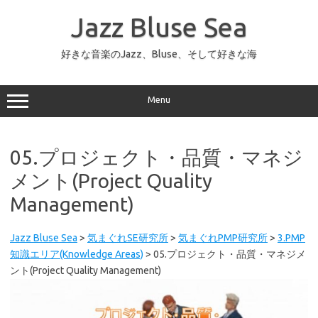
コ
ン
Jazz Bluse Sea
テ
ン
ツ
へ
好きな音楽のJazz、Bluse、そして好きな海
ス
キ
ッ
プ
Menu
05.プロジェクト・品質・マネジ
メント(Project Quality
Management)
Jazz Bluse Sea
>
気まぐれSE研究所
>
気まぐれPMP研究所
>
3.PMP
知識エリア(Knowledge Areas)
>
05.プロジェクト・品質・マネジメ
ント(Project Quality Management)