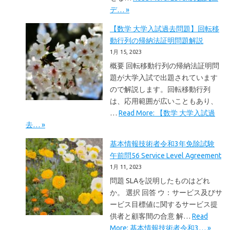
デ… »
【数学 大学入試過去問題】回転移
動行列の帰納法証明問題解説
1月 15, 2023
概要 回転移動行列の帰納法証明問
題が大学入試で出題されています
ので解説します。回転移動行列
は、応用範囲が広いこともあり、
…
Read More: 【数学 大学入試過
去… »
基本情報技術者令和3年免除試験
午前問56 Service Level Agreement
1月 11, 2023
問題 SLAを説明したものはどれ
か。 選択 回答 ウ：サービス及びサ
ービス目標値に関するサービス提
供者と顧客間の合意 解…
Read
More: 基本情報技術者令和3… »