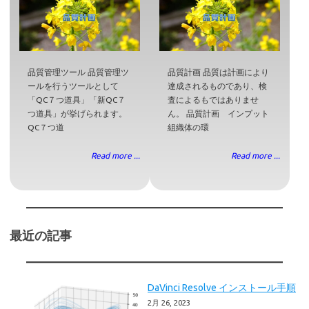
品質管理ツール 品質管理ツ
品質計画 品質は計画により
ールを行うツールとして
達成されるものであり、検
「QC７つ道具」「新QC７
査によるもではありませ
つ道具」が挙げられます。
ん。 品質計画 インプット
QC７つ道
組織体の環
Read more ...
Read more ...
最近の記事
DaVinci Resolve インストール手順
2月 26, 2023