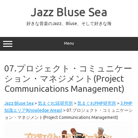
コ
ン
Jazz Bluse Sea
テ
ン
ツ
へ
好きな音楽のJazz、Bluse、そして好きな海
ス
キ
ッ
プ
Menu
07.プロジェクト・コミュニケー
ション・マネジメント(Project
Communications Management)
Jazz Bluse Sea
>
気まぐれSE研究所
>
気まぐれPMP研究所
>
3.PMP
知識エリア(Knowledge Areas)
>
07.プロジェクト・コミュニケーシ
ョン・マネジメント(Project Communications Management)