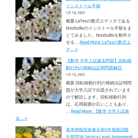
インストール手順
1月 16, 2023
概要 LaTexの数式エディタである
texstudioのインストール手順をま
とてみました。texstudioを動作さ
せる…
Read More: LaTexの数式エ
デ… »
【数学 大学入試過去問題】回転移
動行列の帰納法証明問題解説
1月 15, 2023
概要 回転移動行列の帰納法証明問
題が大学入試で出題されています
ので解説します。回転移動行列
は、応用範囲が広いこともあり、
…
Read More: 【数学 大学入試過
去… »
基本情報技術者令和3年免除試験
午前問56 Service Level Agreement