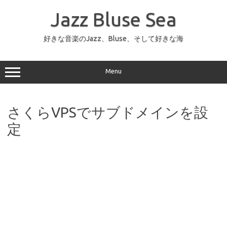
コ
ン
Jazz Bluse Sea
テ
ン
ツ
へ
好きな音楽のJazz、Bluse、そして好きな海
ス
キ
ッ
プ
Menu
さくらVPSでサブドメインを設
定