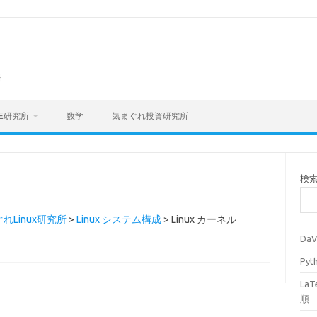
海
E研究所
数学
気まぐれ投資研究所
検
れLinux研究所
>
Linux システム構成
>
Linux カーネル
Da
Py
La
順