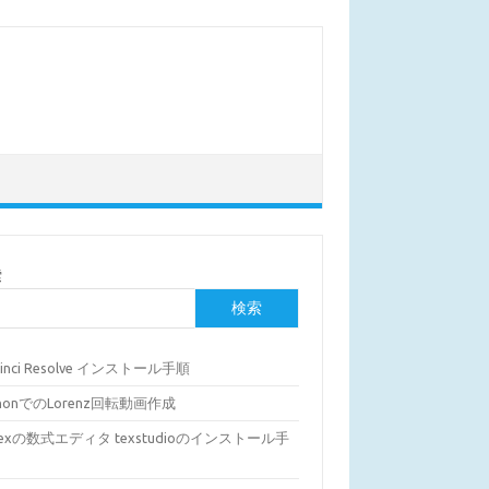
索
検索
Vinci Resolve インストール手順
thonでのLorenz回転動画作成
Texの数式エディタ texstudioのインストール手