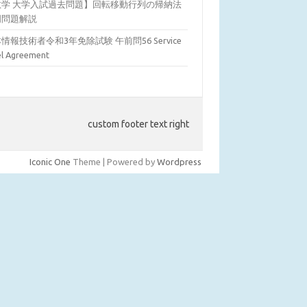
数学 大学入試過去問題】回転移動行列の帰納法
明問題解説
情報技術者令和3年免除試験 午前問56 Service
el Agreement
custom footer text right
Iconic One
Theme | Powered by
Wordpress