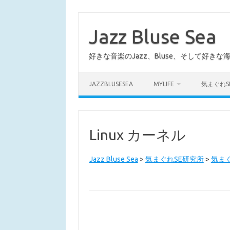
コ
ン
テ
Jazz Bluse Sea
ン
ツ
へ
好きな音楽のJazz、Bluse、そして好きな
ス
キ
ッ
プ
JAZZBLUSESEA
MYLIFE
気まぐれS
Linux カーネル
Jazz Bluse Sea
>
気まぐれSE研究所
>
気まぐ