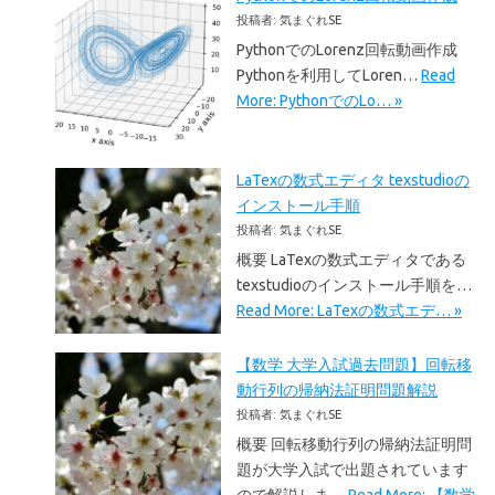
投稿者: 気まぐれSE
PythonでのLorenz回転動画作成
Pythonを利用してLoren…
Read
More: PythonでのLo… »
LaTexの数式エディタ texstudioの
インストール手順
投稿者: 気まぐれSE
概要 LaTexの数式エディタである
texstudioのインストール手順を…
Read More: LaTexの数式エデ… »
【数学 大学入試過去問題】回転移
動行列の帰納法証明問題解説
投稿者: 気まぐれSE
概要 回転移動行列の帰納法証明問
題が大学入試で出題されています