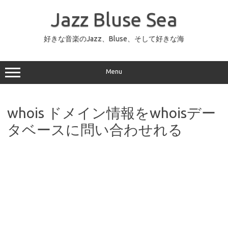
コ
ン
Jazz Bluse Sea
テ
ン
ツ
へ
好きな音楽のJazz、Bluse、そして好きな海
ス
キ
ッ
プ
Menu
whois ドメイン情報をwhoisデー
タベースに問い合わせれる