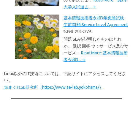
ので解説しま…
Read More: 【数学
大学入試過去… »
基本情報技術者令和3年免除試験
午前問56 Service Level Agreement
投稿者: 気まぐれSE
問題 SLAを説明したものはどれ
か。 選択 回答 ウ：サービス及びサ
ービス…
Read More: 基本情報技術
者令和3… »
Linux以外のIT技術については、下記サイトにアクセスしてくださ
い。
気まぐれSE研究所（https://www.se-lab.yokohama/）