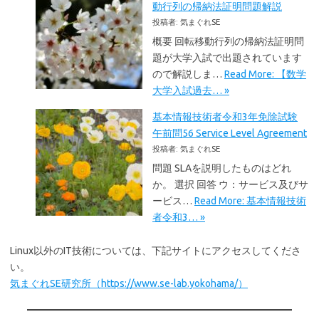
動行列の帰納法証明問題解説
投稿者: 気まぐれSE
概要 回転移動行列の帰納法証明問
題が大学入試で出題されています
ので解説しま…
Read More: 【数学
大学入試過去… »
基本情報技術者令和3年免除試験
午前問56 Service Level Agreement
投稿者: 気まぐれSE
問題 SLAを説明したものはどれ
か。 選択 回答 ウ：サービス及びサ
ービス…
Read More: 基本情報技術
者令和3… »
Linux以外のIT技術については、下記サイトにアクセスしてくださ
い。
気まぐれSE研究所（https://www.se-lab.yokohama/）