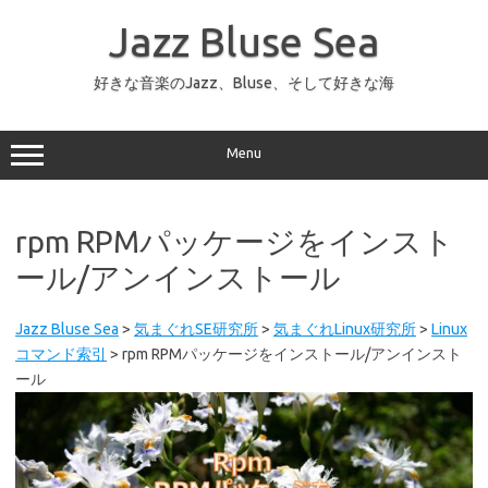
コ
ン
Jazz Bluse Sea
テ
ン
ツ
へ
好きな音楽のJazz、Bluse、そして好きな海
ス
キ
ッ
プ
Menu
rpm RPMパッケージをインスト
ール/アンインストール
Jazz Bluse Sea
>
気まぐれSE研究所
>
気まぐれLinux研究所
>
Linux
コマンド索引
>
rpm RPMパッケージをインストール/アンインスト
ール