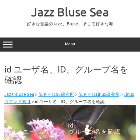
コ
ン
Jazz Bluse Sea
テ
ン
ツ
へ
好きな音楽のJazz、Bluse、そして好きな海
ス
キ
ッ
プ
Menu
id ユーザ名、ID、グループ名を
確認
Jazz Bluse Sea
>
気まぐれSE研究所
>
気まぐれLinux研究所
>
Linux
コマンド索引
>
id ユーザ名、ID、グループ名を確認