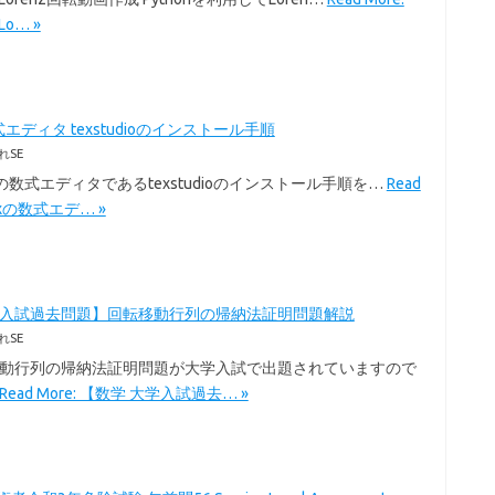
Lo… »
式エディタ texstudioのインストール手順
れSE
exの数式エディタであるtexstudioのインストール手順を…
Read
Texの数式エデ… »
学入試過去問題】回転移動行列の帰納法証明問題解説
れSE
移動行列の帰納法証明問題が大学入試で出題されていますので
Read More: 【数学 大学入試過去… »