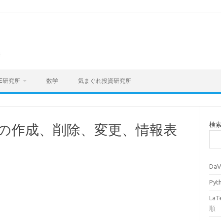
海
E研究所
数学
気まぐれ投資研究所
検
ョンの作成、削除、変更、情報表
Da
Py
La
順