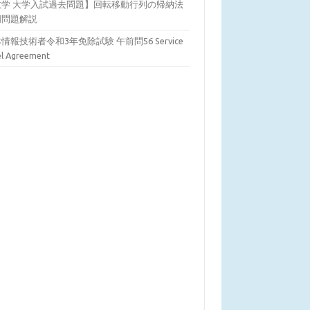
数学 大学入試過去問題】回転移動行列の帰納法
明問題解説
情報技術者令和3年免除試験 午前問56 Service
el Agreement