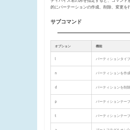
ディバイス名のみを指定すると、コマンド
的にパーテーションの作成、削除、変更を
サブコマンド
オプション
機能
l
パーティションタイ
n
パーティションを作
d
パーティションを削
p
パーティションテー
t
パーティションテー
a
ブートフラグをオン/