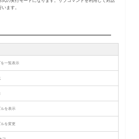
形式の実行モードになります。サブコマンドを利用して対話
行います。
プを一覧表示
成
除
ブルを表示
ブルを変更
オフ