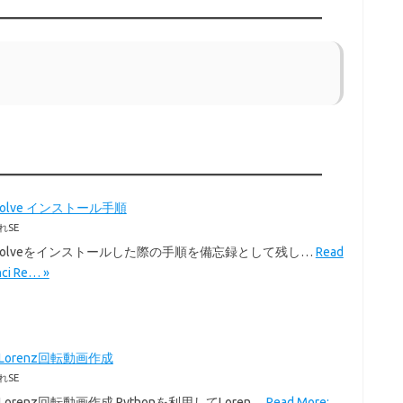
Resolve インストール手順
れSE
i Resolveをインストールした際の手順を備忘録として残し…
Read
nci Re… »
のLorenz回転動画作成
れSE
のLorenz回転動画作成 Pythonを利用してLoren…
Read More: