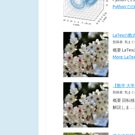
Pythonでの
LaTexの数
投稿者: 気まぐ
概要 LaT
More: La
【数学 大
投稿者: 気まぐ
概要 回転
解説しま…