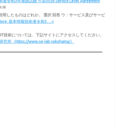
令和3年免除試験 午前問56 Service Level Agreement
れSE
を説明したものはどれか。 選択 回答 ウ：サービス及びサービ
 More: 基本情報技術者令和3… »
以外のIT技術については、下記サイトにアクセスしてください。
所（https://www.se-lab.yokohama/）