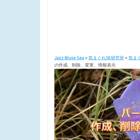
Jazz Bluse Sea
>
気まぐれSE研究所
>
気まぐ
の作成、削除、変更、情報表示