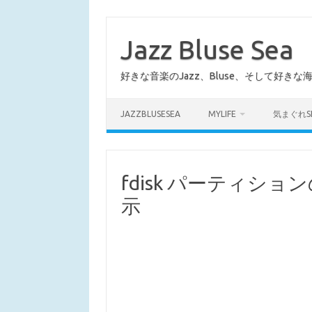
コ
ン
テ
Jazz Bluse Sea
ン
ツ
へ
好きな音楽のJazz、Bluse、そして好きな
ス
キ
ッ
プ
JAZZBLUSESEA
MYLIFE
気まぐれS
fdisk パーティシ
示