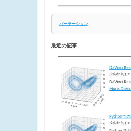
パーテーション
最近の記事
DaVinci 
投稿者: 気まぐ
DaVinc
More: DaVi
Pythonで
投稿者: 気まぐ
Pythonで