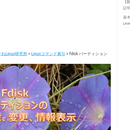
【
証
基本
Lev
れLinux研究所
>
Linuxコマンド索引
>
fdisk パーティション