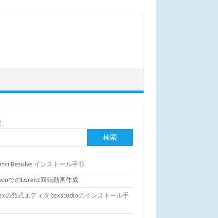
索
検索
Vinci Resolve インストール手順
thonでのLorenz回転動画作成
Texの数式エディタ texstudioのインストール手