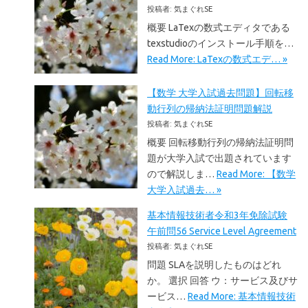
投稿者: 気まぐれSE
概要 LaTexの数式エディタである
texstudioのインストール手順を…
Read More: LaTexの数式エデ… »
【数学 大学入試過去問題】回転移
動行列の帰納法証明問題解説
投稿者: 気まぐれSE
概要 回転移動行列の帰納法証明問
題が大学入試で出題されています
ので解説しま…
Read More: 【数学
大学入試過去… »
基本情報技術者令和3年免除試験
午前問56 Service Level Agreement
投稿者: 気まぐれSE
問題 SLAを説明したものはどれ
か。 選択 回答 ウ：サービス及びサ
ービス…
Read More: 基本情報技術