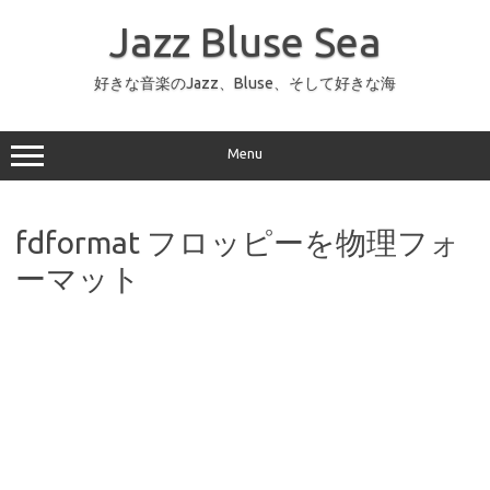
コ
ン
Jazz Bluse Sea
テ
ン
ツ
へ
好きな音楽のJazz、Bluse、そして好きな海
ス
キ
ッ
プ
Menu
fdformat フロッピーを物理フォ
ーマット