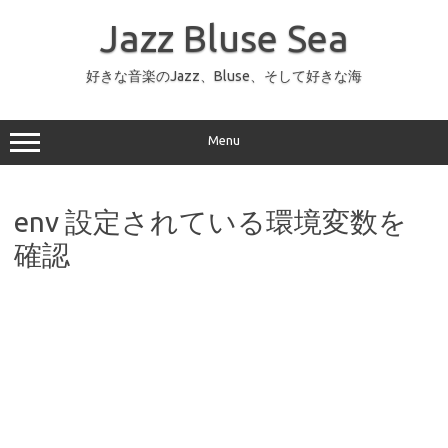
コ
ン
Jazz Bluse Sea
テ
ン
ツ
へ
好きな音楽のJazz、Bluse、そして好きな海
ス
キ
ッ
プ
Menu
env 設定されている環境変数を
確認