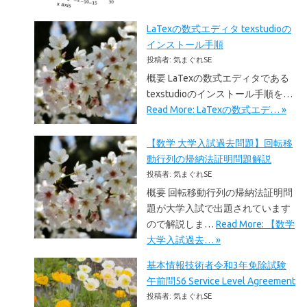
LaTexの数式エディタ texstudioの
インストール手順
投稿者: 気まぐれSE
概要 LaTexの数式エディタである
texstudioのインストール手順を…
Read More: LaTexの数式エデ… »
【数学 大学入試過去問題】回転移
動行列の帰納法証明問題解説
投稿者: 気まぐれSE
概要 回転移動行列の帰納法証明問
題が大学入試で出題されています
ので解説しま…
Read More: 【数学
大学入試過去… »
基本情報技術者令和3年免除試験
午前問56 Service Level Agreement
投稿者: 気まぐれSE