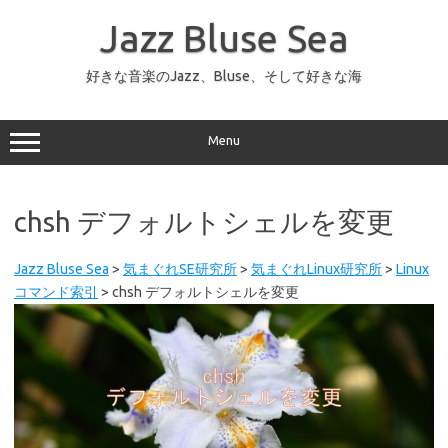
コ
ン
Jazz Bluse Sea
テ
ン
ツ
へ
好きな音楽のJazz、Bluse、そして好きな海
ス
キ
ッ
プ
Menu
chsh デフォルトシェルを変更
Jazz Bluse Sea
>
気まぐれSE研究所
>
気まぐれLinux研究所
>
Linux
コマンド索引
>
chsh デフォルトシェルを変更