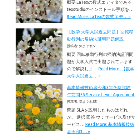
概要 LaTexの数式エディタである
texstudioのインストール手順を…
Read More: LaTexの数式エデ… »
【数学 大学入試過去問題】回転移
動行列の帰納法証明問題解説
投稿者: 気まぐれSE
概要 回転移動行列の帰納法証明問
題が大学入試で出題されています
ので解説しま…
Read More: 【数学
大学入試過去… »
基本情報技術者令和3年免除試験
午前問56 Service Level Agreement
投稿者: 気まぐれSE
問題 SLAを説明したものはどれ
か。 選択 回答 ウ：サービス及びサ
ービス…
Read More: 基本情報技術
者令和3… »