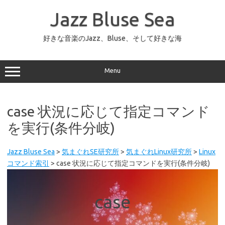
コ
ン
Jazz Bluse Sea
テ
ン
ツ
へ
好きな音楽のJazz、Bluse、そして好きな海
ス
キ
ッ
プ
Menu
case 状況に応じて指定コマンド
を実行(条件分岐)
Jazz Bluse Sea
>
気まぐれSE研究所
>
気まぐれLinux研究所
>
Linux
コマンド索引
>
case 状況に応じて指定コマンドを実行(条件分岐)
case