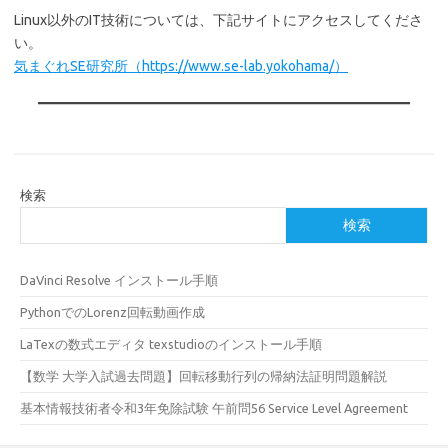
Linux以外のIT技術については、下記サイトにアクセスしてくださ
い。
気まぐれSE研究所（https://www.se-lab.yokohama/）
検索
検索
DaVinci Resolve インストール手順
PythonでのLorenz回転動画作成
LaTexの数式エディタ texstudioのインストール手順
【数学 大学入試過去問題】回転移動行列の帰納法証明問題解説
基本情報技術者令和3年免除試験 午前問56 Service Level Agreement