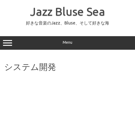
コ
ン
Jazz Bluse Sea
テ
ン
ツ
へ
好きな音楽のJazz、Bluse、そして好きな海
ス
キ
ッ
プ
Menu
システム開発