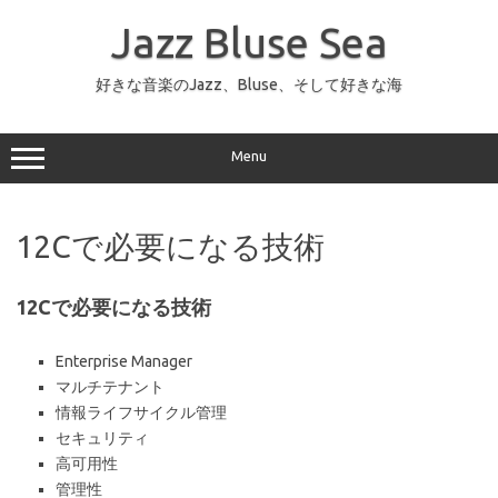
コ
ン
Jazz Bluse Sea
テ
ン
ツ
へ
好きな音楽のJazz、Bluse、そして好きな海
ス
キ
ッ
プ
Menu
12Cで必要になる技術
12Cで必要になる技術
Enterprise Manager
マルチテナント
情報ライフサイクル管理
セキュリティ
高可用性
管理性