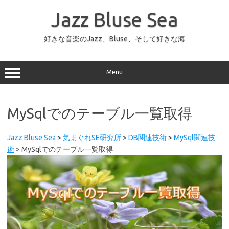
コ
ン
Jazz Bluse Sea
テ
ン
ツ
へ
好きな音楽のJazz、Bluse、そして好きな海
ス
キ
ッ
プ
Menu
MySqlでのテーブル一覧取得
Jazz Bluse Sea
>
気まぐれSE研究所
>
DB関連技術
>
MySql関連技
術
>
MySqlでのテーブル一覧取得