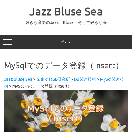
コ
ン
Jazz Bluse Sea
テ
ン
ツ
へ
好きな音楽のJazz、Bluse、そして好きな海
ス
キ
ッ
プ
Menu
MySqlでのデータ登録（Insert）
Jazz Bluse Sea
>
気まぐれSE研究所
>
DB関連技術
>
MySql関連技
術
>
MySqlでのデータ登録（Insert）