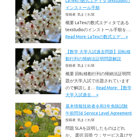
LaTexの数式エディタ texstudioの
インストール手順
投稿者: 気まぐれSE
概要 LaTexの数式エディタである
texstudioのインストール手順を…
Read More: LaTexの数式エデ… »
【数学 大学入試過去問題】回転移
動行列の帰納法証明問題解説
投稿者: 気まぐれSE
概要 回転移動行列の帰納法証明問
題が大学入試で出題されています
ので解説しま…
Read More: 【数学
大学入試過去… »
基本情報技術者令和3年免除試験
午前問56 Service Level Agreement
投稿者: 気まぐれSE
問題 SLAを説明したものはどれ
か。 選択 回答 ウ：サービス及びサ