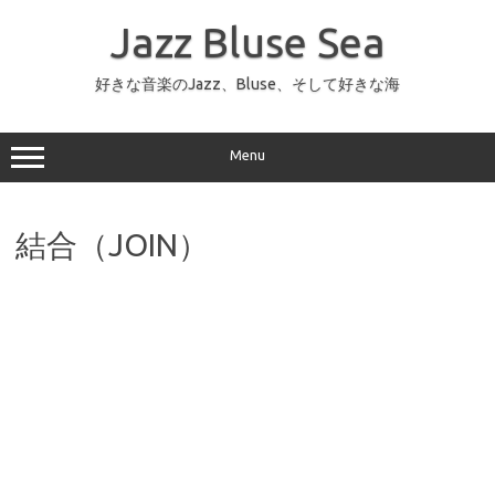
コ
ン
Jazz Bluse Sea
テ
ン
ツ
へ
好きな音楽のJazz、Bluse、そして好きな海
ス
キ
ッ
プ
Menu
結合（JOIN）