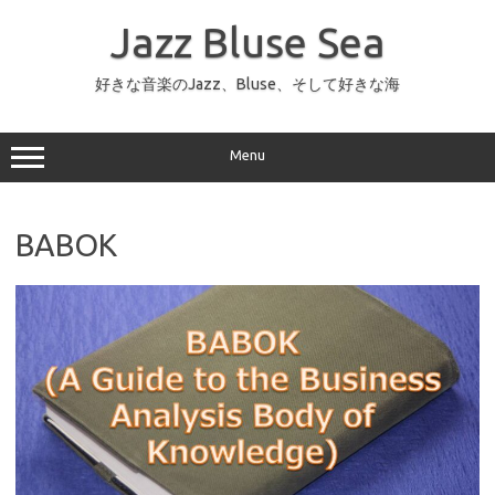
コ
ン
Jazz Bluse Sea
テ
ン
ツ
へ
好きな音楽のJazz、Bluse、そして好きな海
ス
キ
ッ
プ
Menu
BABOK