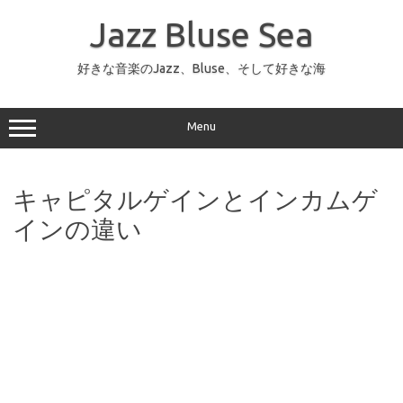
コ
ン
Jazz Bluse Sea
テ
ン
ツ
へ
好きな音楽のJazz、Bluse、そして好きな海
ス
キ
ッ
プ
Menu
キャピタルゲインとインカムゲ
インの違い