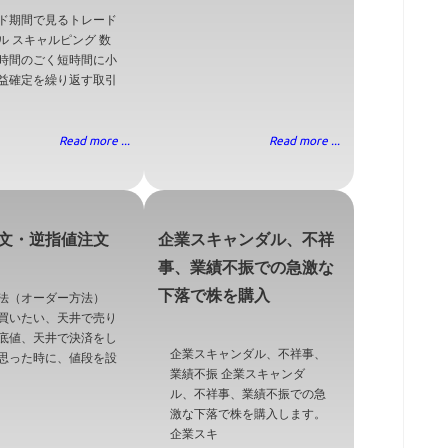
ド期間で見るトレード
ル スキャルピング 数
時間のごく短時間に小
益確定を繰り返す取引
Read more ...
Read more ...
文・逆指値注文
企業スキャンダル、不祥
事、業績不振での急激な
下落で株を購入
法（オーダー方法）
買いたい、天井で売り
底値、天井で決済をし
企業スキャンダル、不祥事、
思った時に、値段を設
業績不振 企業スキャンダ
ル、不祥事、業績不振での急
激な下落で株を購入します。
企業スキ