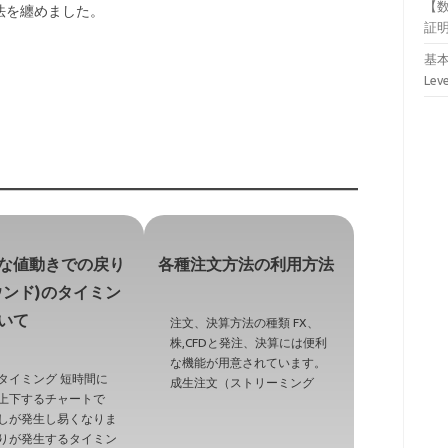
【
法を纏めました。
証
基本
Lev
な値動きでの戻り
各種注文方法の利用方法
ウンド)のタイミン
いて
注文、決算方法の種類 FX、
株,CFDと発注、決算には便利
な機能が用意されています。
タイミング 短時間に
成生注文（ストリーミング
上下するチャートで
しが発生し易くなりま
りが発生するタイミン