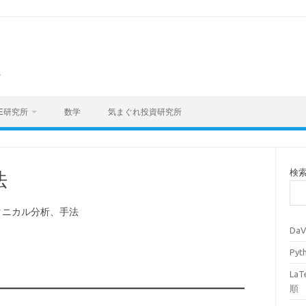
海
E研究所
数学
気まぐれ投資研究所
検
法
クニカル分析、手法
Da
Py
La
順