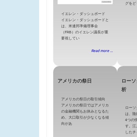
グをど
イエレン・ダッシュボード
イエレン・ダッシュボードと
は、米連邦準備理事会
（FRB）のイエレン議長が重
要視してい
Read more ...
アメリカの祭日
ローソ
析
アメリカの祭日の取引傾向
アメリカの祭日ではアメリカ
ローソ
の金融機関もお休みとなるた
は、陰
め、大口取引が少なくなる傾
4つの
向があ
す。江
したチ