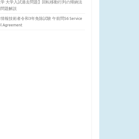
数学 大学入試過去問題】回転移動行列の帰納法
明問題解説
情報技術者令和3年免除試験 午前問56 Service
el Agreement