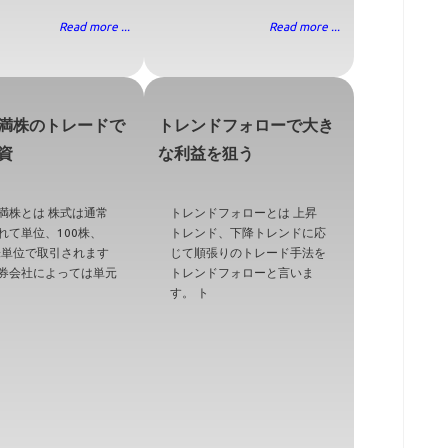
Read more ...
Read more ...
満株のトレードで
トレンドフォローで大き
資
な利益を狙う
満株とは 株式は通常
トレンドフォローとは 上昇
れて単位、100株、
トレンド、下降トレンドに応
0株単位で取引されます
じて順張りのトレード手法を
券会社によっては単元
トレンドフォローと言いま
す。 ト