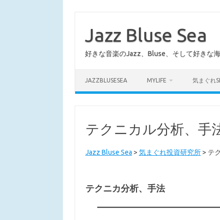
コ
ン
テ
Jazz Bluse Sea
ン
ツ
へ
好きな音楽のJazz、Bluse、そして好きな
ス
キ
ッ
プ
JAZZBLUSESEA
MYLIFE
気まぐれS
テクニカル分析、手
Jazz Bluse Sea
>
気まぐれ投資研究所
>
テ
テクニカ分析、手法