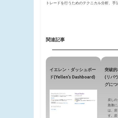
トレードを行うためのテクニカル分析、手
関連記事
イエレン・ダッシュボー
突破的
ド(Yellen’s Dashboard)
(リバ
グにつ
戻しの
急激に
は、戻
す。戻