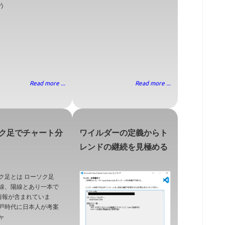
う
Read more ...
Read more ...
ク足でチャート分
ワイルダーの定義からト
レンドの継続を見極める
ク足とは ローソク足
線、陽線とあり一本で
情報が含まれていま
戸時代に日本人が考案
ャ