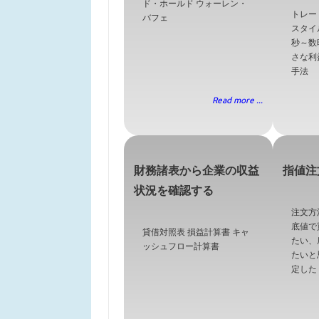
ド・ホールド ウォーレン・
トレー
バフェ
スタイ
秒～数
さな利
手法
Read more ...
財務諸表から企業の収益
指値注
状況を確認する
注文方
底値で
貸借対照表 損益計算書 キャ
たい、
ッシュフロー計算書
たいと
定した