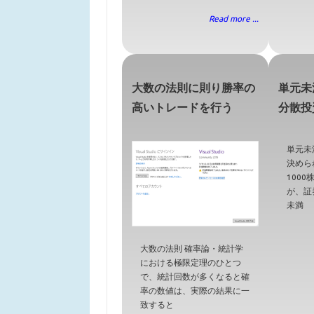
Read more ...
大数の法則に則り勝率の
単元未
高いトレードを行う
分散投
単元未
決めら
100
が、証
未満
大数の法則 確率論・統計学
における極限定理のひとつ
で、統計回数が多くなると確
率の数値は、実際の結果に一
致すると