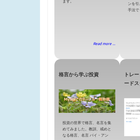
ます。
ンを引
手法で
Read more ...
格言から学ぶ投資
トレー
ードス
投資の世界で格言、名言を集
めてみました。教訓、戒めと
なる格言、名言 バイ・アン