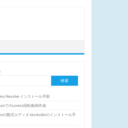
索
検索
Vinci Resolve インストール手順
thonでのLorenz回転動画作成
Texの数式エディタ texstudioのインストール手