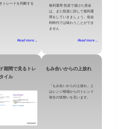
きトレードを判断する
複利運用 投資で儲けた資金
は、また投資に回して複利運
用をしていきましょう。低金
利時代では味わうことができ
ません
Read more ...
Read more ...
ド期間で見るトレ
もみ合いからの上放れ
タイル
「もみ合いからの上放れ」と
はレンジ相場からのトレンド
発生の状態いを言います。