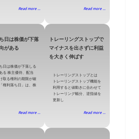
Read more ...
Read more ...
ち日は株価が下落
トレーリングストップで
向がある
マイナスを出さずに利益
を大きく伸ばす
ち日は株価が下落しる
ある 株主優待、配当
トレーリングストップとは
け取る権利の期限が確
トレーリングストップ機能を
「権利落ち日」は、株
利用すると値動きに合わせて
トレーリング幅分、逆指値を
更新し
Read more ...
Read more ...