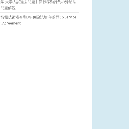
数学 大学入試過去問題】回転移動行列の帰納法
明問題解説
情報技術者令和3年免除試験 午前問56 Service
el Agreement