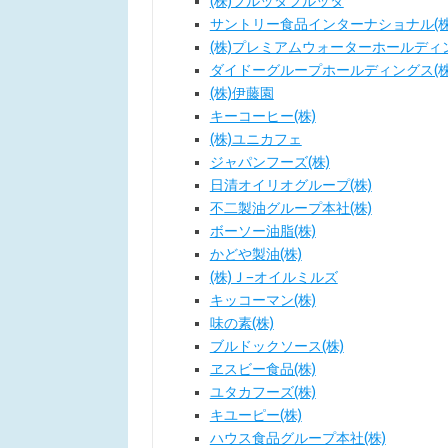
(株)フルッタフルッタ
サントリー食品インターナショナル(株
(株)プレミアムウォーターホールディ
ダイドーグループホールディングス(株
(株)伊藤園
キーコーヒー(株)
(株)ユニカフェ
ジャパンフーズ(株)
日清オイリオグループ(株)
不二製油グループ本社(株)
ボーソー油脂(株)
かどや製油(株)
(株)Ｊ−オイルミルズ
キッコーマン(株)
味の素(株)
ブルドックソース(株)
ヱスビー食品(株)
ユタカフーズ(株)
キユーピー(株)
ハウス食品グループ本社(株)