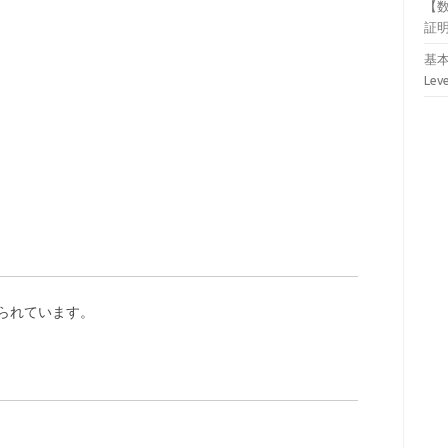
【
証
基本
Lev
振られています。