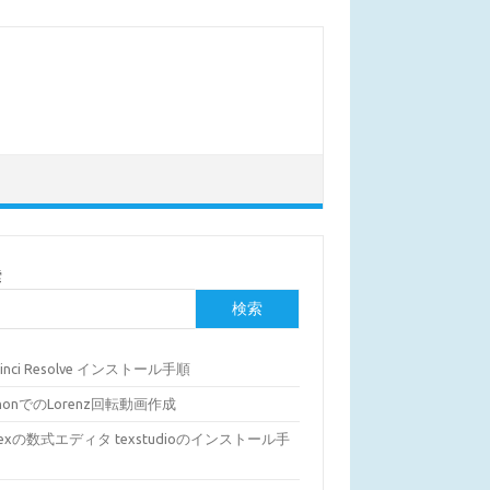
索
検索
Vinci Resolve インストール手順
thonでのLorenz回転動画作成
Texの数式エディタ texstudioのインストール手