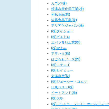
カゴメ(株)
焼津水産化学工業(株)
和弘食品(株)
佐藤食品工業(株)
アリアケジャパン(株)
(株)ダイショー
(株)ピエトロ
エバラ食品工業(株)
(株)やまみ
アヲハタ(株)
はごろもフーズ(株)
(株)ニチレイ
(株)セイヒョー
東洋水産(株)
(株)ジェーシー・コムサ
日東ベスト(株)
イートアンド(株)
(株)大冷
(株)ヨシムラ・フード・ホールディン