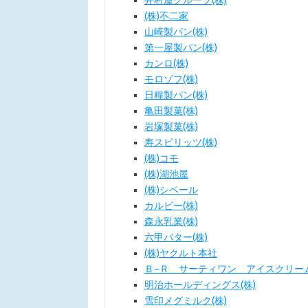
井村屋グループ(株)
(株)不二家
山崎製パン(株)
第一屋製パン(株)
カンロ(株)
モロゾフ(株)
日糧製パン(株)
亀田製菓(株)
岩塚製菓(株)
寿スピリッツ(株)
(株)コモ
(株)湖池屋
(株)シベール
カルビー(株)
森永乳業(株)
六甲バター(株)
(株)ヤクルト本社
Ｂ−Ｒ サーティワン アイスクリーム
明治ホールディングス(株)
雪印メグミルク(株)