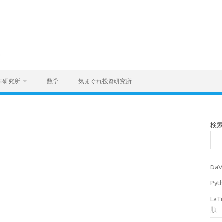
海
E研究所
数学
気まぐれ投資研究所
検
Da
Py
La
順