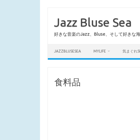
コ
ン
テ
Jazz Bluse Sea
ン
ツ
へ
好きな音楽のJazz、Bluse、そして好きな
ス
キ
ッ
プ
JAZZBLUSESEA
MYLIFE
気まぐれS
食料品