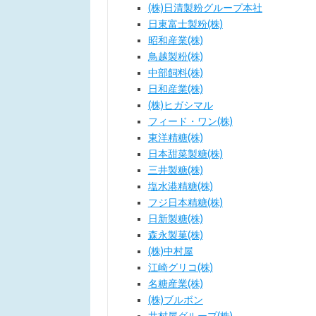
(株)日清製粉グループ本社
日東富士製粉(株)
昭和産業(株)
鳥越製粉(株)
中部飼料(株)
日和産業(株)
(株)ヒガシマル
フィード・ワン(株)
東洋精糖(株)
日本甜菜製糖(株)
三井製糖(株)
塩水港精糖(株)
フジ日本精糖(株)
日新製糖(株)
森永製菓(株)
(株)中村屋
江崎グリコ(株)
名糖産業(株)
(株)ブルボン