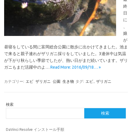
終
日
に
、
娘
が
昼寝をしている間に富岡総合公園に散歩に出かけてきました。池ま
で来ると親子連れがザリガニ採りをしていました。3連休中は気温
が下がり秋らしい季節でしたが、熱い日がまだ続いています。ザリ
ガニもまだ活躍中のよ…
Read More: 2016/09/18… »
カテゴリー:
エビ
ザリガニ
公園
生き物
タグ:
エビ
,
ザリガニ
検索
検索
DaVinci Resolve インストール手順