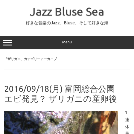
コ
ン
Jazz Bluse Sea
テ
ン
ツ
へ
好きな音楽のJazz、Bluse、そして好きな海
ス
キ
ッ
プ
Menu
「
ザリガニ
」カテゴリーアーカイブ
2016/09/18(月) 富岡総合公園
エビ発見？ ザリガニの産卵後
3
連
休
最